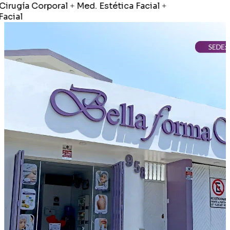
irugía Corporal
Med. Estética Facial
+
+
cial