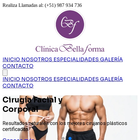
Realiza Llamadas al:
(+51) 987 934 736
INICIO
NOSOTROS
ESPECIALIDADES
GALERÍA
CONTACTO
INICIO
NOSOTROS
ESPECIALIDADES
GALERÍA
CONTACTO
Cirugía Facial y
Corporal
Resultados naturales con los mejores cirujanos plásticos
T
certificados.
g